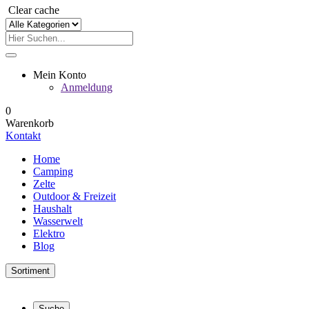
Clear cache
Mein Konto
Anmeldung
0
Warenkorb
Kontakt
Home
Camping
Zelte
Outdoor & Freizeit
Haushalt
Wasserwelt
Elektro
Blog
Sortiment
Suche