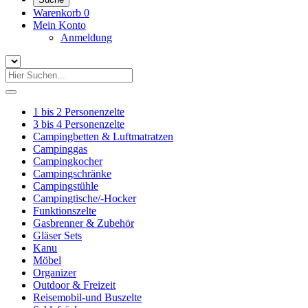
Warenkorb
0
Mein Konto
Anmeldung
1 bis 2 Personenzelte
3 bis 4 Personenzelte
Campingbetten & Luftmatratzen
Campinggas
Campingkocher
Campingschränke
Campingstühle
Campingtische/-Hocker
Funktionszelte
Gasbrenner & Zubehör
Gläser Sets
Kanu
Möbel
Organizer
Outdoor & Freizeit
Reisemobil-und Buszelte